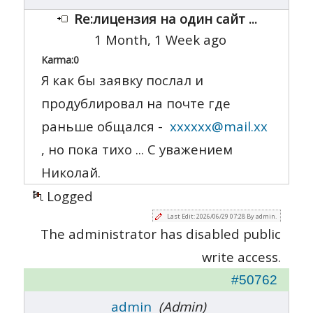
Re:лицензия на один сайт ...
1 Month, 1 Week ago
Karma:
0
Я как бы заявку послал и
продублировал на почте где
раньше общался -
xxxxxx@mail.xx
, но пока тихо ... С уважением
Николай.
Logged
Last Edit: 2026/06/29 07:28 By admin.
The administrator has disabled public
write access.
#50762
admin
(Admin)