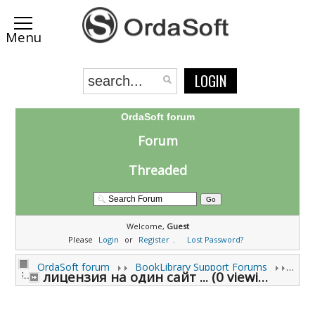
LOGIN
OrdaSoft forum
Forum
Threaded
Welcome,
Guest
Please
Login
or
Register
.
Lost Password?
OrdaSoft forum
BookLibrary Support Forums
лицензия на один сайт ... (0 viewing)