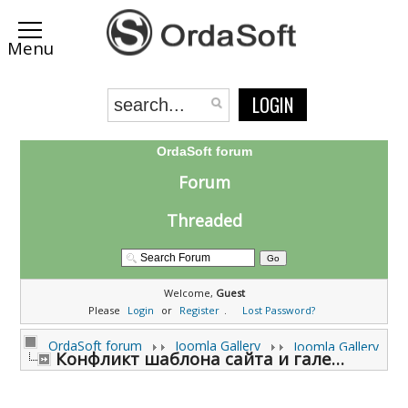
LOGIN
OrdaSoft forum
Forum
Threaded
Welcome,
Guest
Please
Login
or
Register
.
Lost Password?
OrdaSoft forum
Joomla Gallery
Joomla Gallery
Конфликт шаблона сайта и галереи (0 viewing)